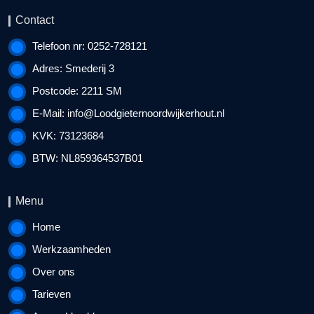
Contact
Telefoon nr: 0252-728121
Adres: Smederij 3
Postcode: 2211 SM
E-Mail:
info@Loodgieternoordwijkerhout.nl
KVK: 73123684
BTW: NL859364537B01
Menu
Home
Werkzaamheden
Over ons
Tarieven